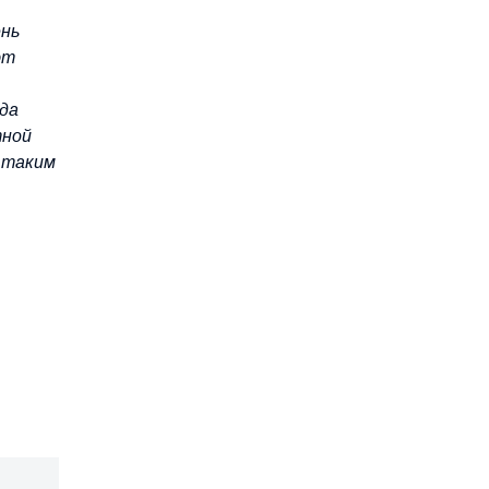
ень
ют
ода
тной
 таким