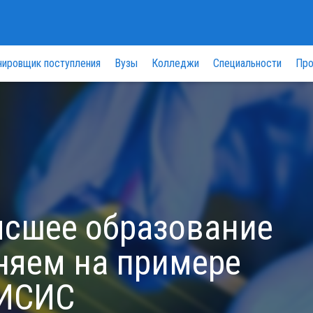
нировщик поступления
Вузы
Колледжи
Специальности
Про
ысшее образование
няем на примере
МИСИС