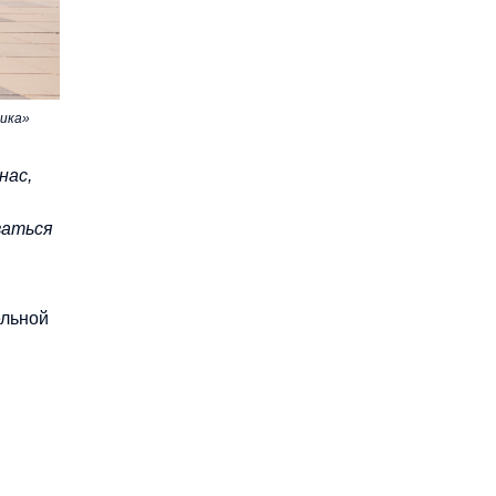
ика»
нас,
ваться
ельной