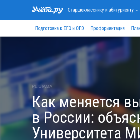
Старшекласснику
и абитуриенту
Подготовка к ЕГЭ и ОГЭ
Профориентация
Пла
РЕКЛАМА
Как меняется в
в России: объяс
Университета 