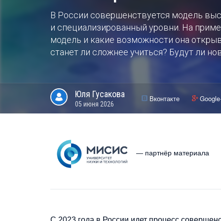
В России совершенствуется модель выс
и специализированный уровни. На прим
модель и какие возможности она открыв
станет ли сложнее учиться? Будут ли 
Юля
Гусакова
Вконтакте
Google
05 июня 2026
— партнёр материала
С 2023 года в России идет процесс соверше