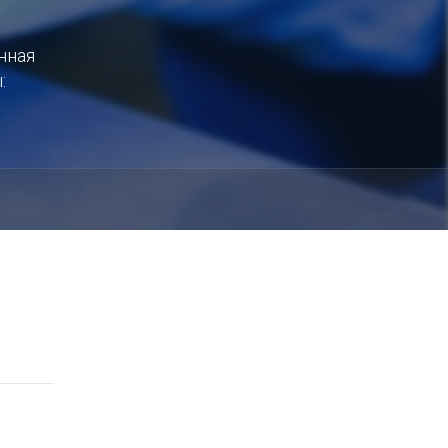
нная
: