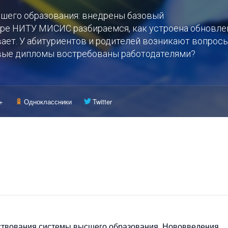
шего образования: внедрены базовый
ере НИТУ МИСИС разбираемся, как устроена обновле
ает. У абитуриентов и родителей возникают вопросы
новые дипломы востребованы работодателями?
+
Одноклассники
Twitter
нствования системы высшего образования. Нововведения