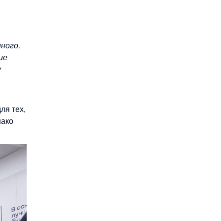
ного,
ие
у
ля тех,
нако
.