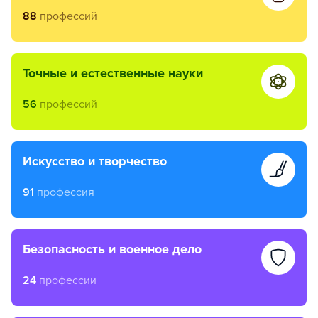
88
профессий
точные и естественные науки
56
профессий
искусство и творчество
91
профессия
безопасность и военное дело
24
профессии