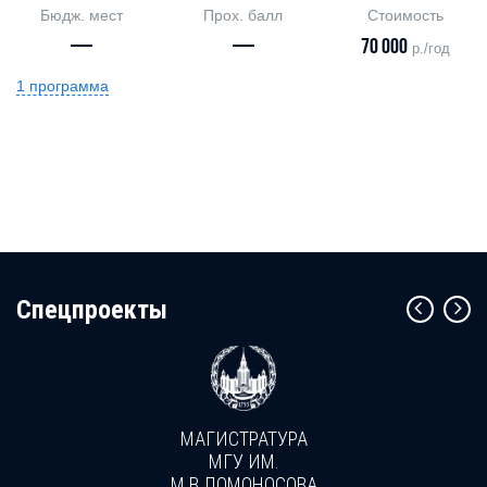
Бюдж. мест
Прох. балл
Стоимость
—
—
70 000
р./год
1 программа
Cпецпроекты
МАГИСТРАТУРА
МГУ ИМ.
М.В.ЛОМОНОСОВА