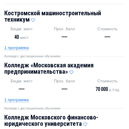
Костромской машиностроительный
техникум
Бюдж. мест
Прох. балл
Стоимость
40
—
—
мест
1 программа
Колледж с дистанционным обучением
Колледж «Московская академия
предпринимательства»
Бюдж. мест
Прох. балл
Стоимость
—
—
70 000
р./год
1 программа
Колледж с дистанционным обучением
Колледж Московского финансово-
юридического университета